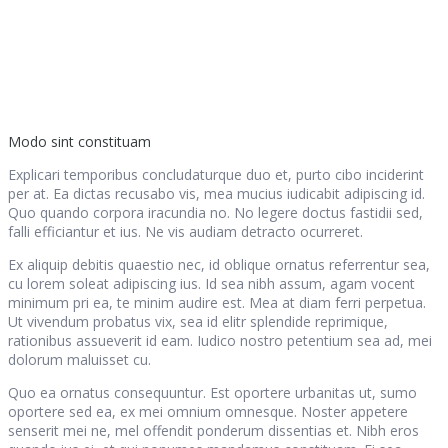
Modo sint constituam
Explicari temporibus concludaturque duo et, purto cibo inciderint
per at. Ea dictas recusabo vis, mea mucius iudicabit adipiscing id.
Quo quando corpora iracundia no. No legere doctus fastidii sed,
falli efficiantur et ius. Ne vis audiam detracto ocurreret.
Ex aliquip debitis quaestio nec, id oblique ornatus referrentur sea,
cu lorem soleat adipiscing ius. Id sea nibh assum, agam vocent
minimum pri ea, te minim audire est. Mea at diam ferri perpetua.
Ut vivendum probatus vix, sea id elitr splendide reprimique,
rationibus assueverit id eam. Iudico nostro petentium sea ad, mei
dolorum maluisset cu.
Quo ea ornatus consequuntur. Est oportere urbanitas ut, sumo
oportere sed ea, ex mei omnium omnesque. Noster appetere
senserit mei ne, mel offendit ponderum dissentias et. Nibh eros