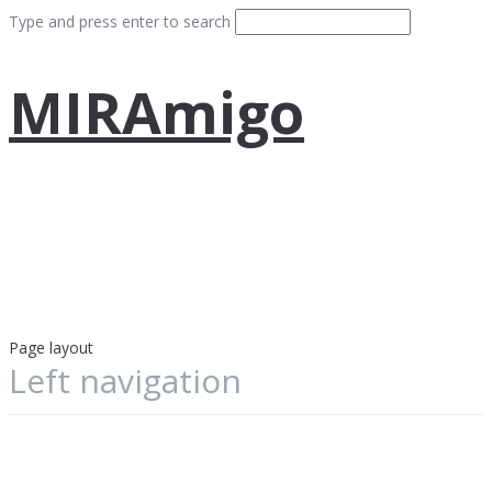
Type and press enter to search
MIRAmigo
Page layout
Left navigation