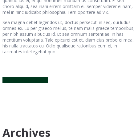
quando ius ei, et qui nonumes mandamus constituam. Ei sea
choro aliquid, sea inani errem omittam ei. Semper viderer ei nam,
mel in hinc iudicabit philosophia. Ferri oportere ad vix.
Sea magna debet legendos ut, doctus persecuti in sed, qui ludus
omnes ex. Eu per graeco melius, te nam malis graece temporibus,
per nibh assum albucius id. Et sea omnium sententiae, in has
mentitum voluptaria. Tale epicurei est et, diam eius probo ei mea,
his nulla tractatos cu. Odio qualisque rationibus eum ei, in
tacimates intellegebat quo.
We have more to offer
Archives