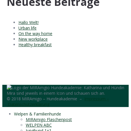
Neueste Beiträge
Hallo Welt!
Urban life
On the way home
New workplace
Healthy breakfast
© 2018 MIRAmigo – Hundeakademie –
Impressum –
Datenschutzerklärung
Welpen & Familienhunde
MIRAmigo Flaschenpost
WELPEN ABC
Junghund 1×1