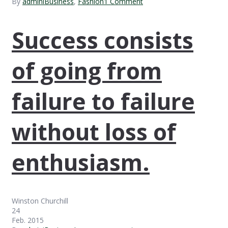
By
admini
Business
,
Fashion
1 Comment
Success consists
of going from
failure to failure
without loss of
enthusiasm.
Winston Churchill
24
Feb. 2015