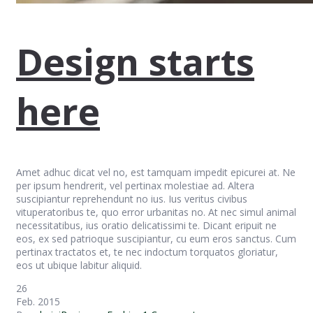
Design starts
here
Amet adhuc dicat vel no, est tamquam impedit epicurei at. Ne
per ipsum hendrerit, vel pertinax molestiae ad. Altera
suscipiantur reprehendunt no ius. Ius veritus civibus
vituperatoribus te, quo error urbanitas no. At nec simul animal
necessitatibus, ius oratio delicatissimi te. Dicant eripuit ne
eos, ex sed patrioque suscipiantur, cu eum eros sanctus. Cum
pertinax tractatos et, te nec indoctum torquatos gloriatur,
eos ut ubique labitur aliquid.
26
Feb. 2015