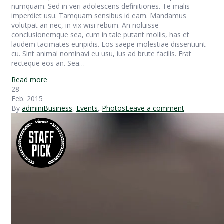
numquam. Sed in veri adolescens definitiones. Te malis
imperdiet usu. Tamquam sensibus id eam. Mandamus
volutpat an nec, in vix wisi rebum. An noluisse
conclusionemque sea, cum in tale putant mollis, has et
laudem tacimates euripidis. Eos saepe molestiae dissentiunt
cu. Sint animal nominavi eu usu, ius ad brute facilis. Erat
recteque eos an. Sea…
Read more
28
Feb. 2015
By
admini
Business
,
Events
,
Photos
Leave a comment